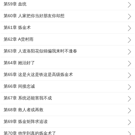
第59章 血统
第60章 人家把你当好朋友你却想
第61章 炼金术
第62章 A货村雨
第63章 人道洛阳花似锦偏我来时不逢春
第64章 她治好了
第65章 这是火这是铁这是高级炼金术
第66章 间接忠诚
第67章 系统还能害我不成
第68章 救人者或再救
第69章 炼金矩阵求追读
第70章 他学到真的炼金术了