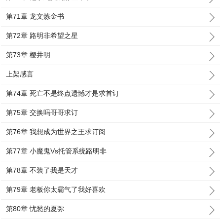
第71章 龙文炼金书
第72章 路明非希望之星
第73章 樱井明
上架感言
第74章 死亡不是终点遗憾才是求首订
第75章 交换吗哥哥求订
第76章 我想成为世界之王求订阅
第77章 小魔鬼Vs托管系统路明非
第78章 不装了我是天才
第79章 老板你太霸气了我好喜欢
第80章 忧愁的夏弥