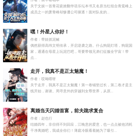
作者：骑牛看唱本
关于文娱一首青花瓷掀翻华语乐坛本书又名原当红组合青鸾峰上
成员之一的萧青峰却惨遭公司驱逐！面对队友的...
嘿！外星人你好！
作者：带娃抓泥鳅
偶然获得高纬文明传承，开启逆袭之路。什么狗屁灯塔，狗屁国
家，通通在母星上玩泥巴吧，哥要带领兄弟们征服全宇宙！带
点...
走开，我真不是正太魅魔！
作者：哎呦喂呀
关于走开，我真不是正太魅魔！第一卷铺垫过长，第二卷才是主
线开始，谢谢。周寻意外的穿越到女尊世界，从原...
离婚当天闪婚首富，前夫跪求复合
作者：赵也行
结婚四年，非但得不到回应，江晚意的爱意，也一点点被他消耗
干净离婚吧，我成全你们！薄庭冷眼看着她为了吸引...