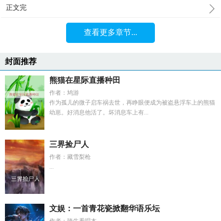
正文完
查看更多章节...
封面推荐
熊猫在星际直播种田
作者：鸠游
作为孤儿的微子启车祸去世，再睁眼便成为被盗悬浮车上的熊猫
幼崽。好消息他活了。坏消息车上有...
三界捡尸人
作者：藏雪梨枪
...
文娱：一首青花瓷掀翻华语乐坛