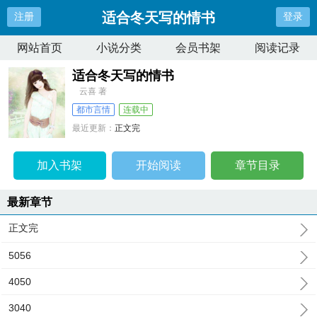
适合冬天写的情书
注册
登录
网站首页
小说分类
会员书架
阅读记录
适合冬天写的情书
云喜 著
都市言情
连载中
最近更新：
正文完
更新时间：
2024-10-31 23:56:36
加入书架
开始阅读
章节目录
最新章节
正文完
5056
4050
3040