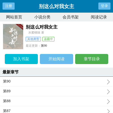
别这么对我女主
注册
登录
网站首页
小说分类
会员书架
阅读记录
别这么对我女主
水蜜桃味 著
其他类型
连载中
最近更新：
第90
更新时间：
2026-01-08 18:13:39
加入书架
开始阅读
章节目录
最新章节
第90
第89
第88
第87