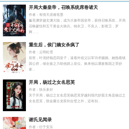
开局大秦皇帝，召唤系统席卷诸天
作者：有情天涯难笔墨
赢苍渊穿越玄渊大陆，成为大秦帝国皇帝，获得召唤系统，开局
召唤蒙恬和五千黄金火骑兵。锦衣卫，不良人，影密卫，罗
网，...
重生后，侯门嫡女杀疯了
作者：云明松雪
前世，叶清妤痴恋四皇子，逼着外祖父以军功求赐婚。她拖着镇
国公府，倾全族之力助他踏上皇位。换来他以通敌叛国之罪抄
家...
开局，杨过之女名思芙
作者：快乐多好
关于开局，杨过之女名思芙杨思芙穿越到现代炒股主角是杨过之
女名思芙，除金庸古龙双剑合璧之外，还有别...
谢氏见闻录
作者：衍于安乐