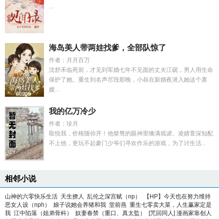
...
海岛美人带两娃找爹，全部队惊了
作者：月月百万
沈舒禾临死前，才见到军婚七年不见面的丈夫江砚，男人用生命
保护了她。重生到名声尽毁那晚，小叔在新婚夜潜入她这个寡
嫂...
我的亿万冷少
作者：珍月
取悦我，价格随你开！他桀骜的眼神里噙满戏谑。凌婧萱深知配
不上他，更玩不起豪门少爷们寻欢作乐的游戏，为了讨生活...
相邻小说
山神的六零快乐生活
天生撩人
乱伦之深宫赋（np）
【HP】今天也在努力维持
恶女人设（nph）
娘子说她会养猪和我
堂前燕
重生七零卖大菜，人生赢家定是
我
江中陷落（姐弟骨科）
奴妻春禁（重口、真太監）
[咒回同人] 漫画家靠创人