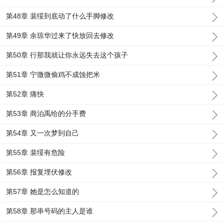
第48章 裴绥到底动了什么手脚修改
第49章 余琼华过来了快放回去修改
第50章 行那我就让你永远失去这个孩子
第51章 宁微微偷鸡不成蚀把米
第52章 痛快
第53章 商泊禹给的分手费
第54章 又一次梦到自己
第55章 裴绥有危险
第56章 报复埋伏修改
第57章 她是怎么知道的
第58章 那串号码的主人是谁