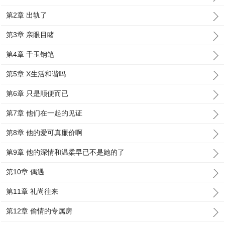
第2章 出轨了
第3章 亲眼目睹
第4章 千玉钢笔
第5章 X生活和谐吗
第6章 只是顺便而已
第7章 他们在一起的见证
第8章 他的爱可真廉价啊
第9章 他的深情和温柔早已不是她的了
第10章 偶遇
第11章 礼尚往来
第12章 偷情的专属房