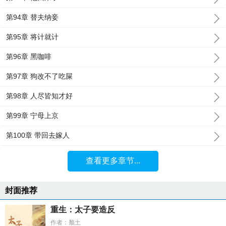
第94章 替夫纳妾
第95章 将计就计
第96章 黑咖啡
第97章 狗改不了吃屎
第98章 人尽皆知才好
第99章 宁母上京
第100章 带回去嫁人
查看更多章节...
封面推荐
重生：太子要造反
作者：颓土