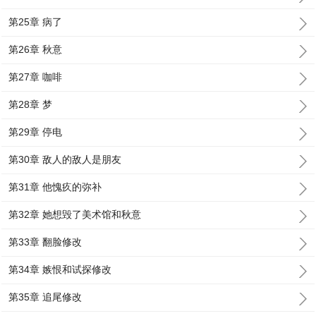
第25章 病了
第26章 秋意
第27章 咖啡
第28章 梦
第29章 停电
第30章 敌人的敌人是朋友
第31章 他愧疚的弥补
第32章 她想毁了美术馆和秋意
第33章 翻脸修改
第34章 嫉恨和试探修改
第35章 追尾修改