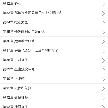
第82章 心动
第83章 那她这个正牌妻子也来炫耀炫耀
第84章 推进海里
第85章 他没问却信了她的话
第86章 她等着看好戏
第87章 好像也该到可以流产的时候了
第88章 打起来了
第89章 坐山观虎斗修
第90章 上眼药
第91章 试探和敲打
第92章 釜底抽薪
第93章 他回来了