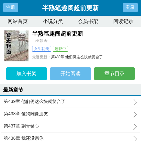
半熟笔趣阁超前更新
注册
登录
网站首页
小说分类
会员书架
阅读记录
半熟笔趣阁超前更新
槿郗 著
女生耽美
连载中
最近更新：
第439章 他们俩这么快就复合了
更新时间：
2026-08-06 12:58:18
加入书架
开始阅读
章节目录
最新章节
第439章 他们俩这么快就复合了
第438章 傻狗雕像朋友
第437章 刻骨铭心
第436章 我还没亲你