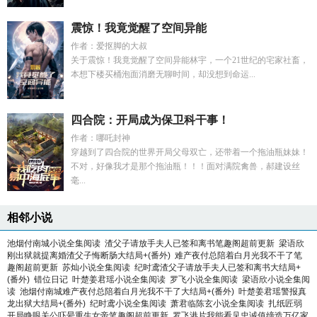
震惊！我竟觉醒了空间异能
作者：爱抠脚的大叔
关于震惊！我竟觉醒了空间异能林宇，一个21世纪的宅家社畜，
本想下楼买桶泡面消磨无聊时间，却没想到命运...
四合院：开局成为保卫科干事！
作者：哪吒封神
穿越到了四合院的世界开局父母双亡，还带着一个拖油瓶妹妹！
不对，好像我才是那个拖油瓶！！！面对满院禽兽，郝建设丝
毫...
相邻小说
池烟付南城小说全集阅读
渣父子请放手夫人已签和离书笔趣阁超前更新
梁语欣
刚出狱就提离婚渣父子悔断肠大结局+(番外)
难产夜付总陪着白月光我不干了笔
趣阁超前更新
苏灿小说全集阅读
纪时鸢渣父子请放手夫人已签和离书大结局+
(番外)
错位日记
叶楚姜君瑶小说全集阅读
罗飞小说全集阅读
梁语欣小说全集阅
读
池烟付南城难产夜付总陪着白月光我不干了大结局+(番外)
叶楚姜君瑶警报真
龙出狱大结局+(番外)
纪时鸢小说全集阅读
萧君临陈玄小说全集阅读
扎纸匠弱
开局睁眼关公吓晕重生女帝笔趣阁超前更新
罗飞港片我能看见忠诚值缔造万亿家