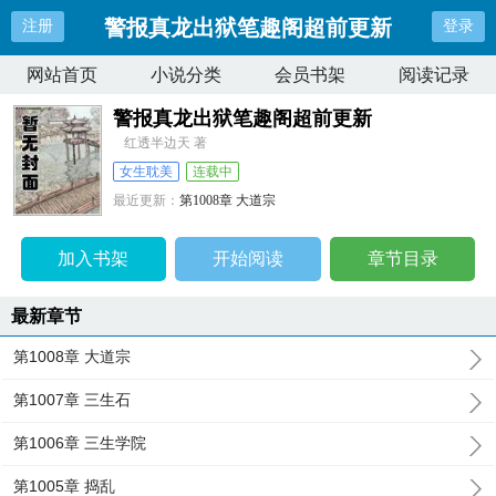
警报真龙出狱笔趣阁超前更新
注册
登录
网站首页
小说分类
会员书架
阅读记录
警报真龙出狱笔趣阁超前更新
红透半边天 著
女生耽美
连载中
最近更新：
第1008章 大道宗
更新时间：
2026-08-06 13:03:53
加入书架
开始阅读
章节目录
最新章节
第1008章 大道宗
第1007章 三生石
第1006章 三生学院
第1005章 捣乱