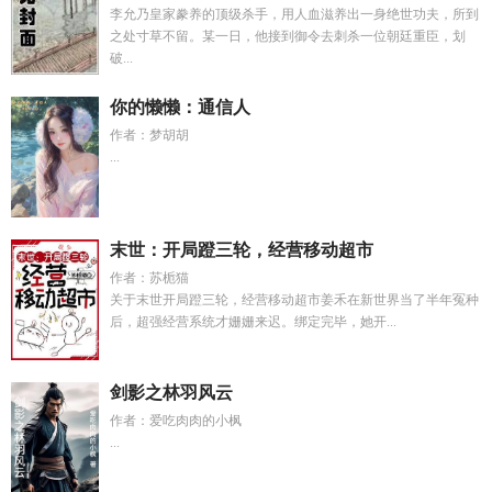
李允乃皇家豢养的顶级杀手，用人血滋养出一身绝世功夫，所到
之处寸草不留。某一日，他接到御令去刺杀一位朝廷重臣，划
破...
你的懒懒：通信人
作者：梦胡胡
...
末世：开局蹬三轮，经营移动超市
作者：苏栀猫
关于末世开局蹬三轮，经营移动超市姜禾在新世界当了半年冤种
后，超强经营系统才姗姗来迟。绑定完毕，她开...
剑影之林羽风云
作者：爱吃肉肉的小枫
...