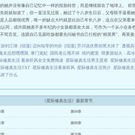
的她并没有像自己记忆中一样的投胎转世，而是继续留在了地球上。 前
先前就知道了，但一直没见过面，她过了十八岁生日后，父母联手逼着她
是人品都很优秀，唯一的缺点大约就是比自己年长八岁，这点在父亲看来
的认同，或许跟她差不多年纪的小女孩都喜欢大叔，可作为一个从小在各
苟言笑、连跟自己见面吃饭都要先问秘书自己行程的“精英男”。再英俊多
游剑江湖
[综漫] 迈向哒宰的99步
[综漫] 芥川说伏黑你黑犬掉了
透视高
鬼夫总想嘿嘿我
寒门宠妃
国民老公甩不掉
纸约蜜宠
萌妻甜似火：高冷
际修真生活 看泉听风全文免费阅读
星际修真生活男主是谁
星际修真生
星际修真生活TXT
星际修真生活看泉听风
星际修真生活简介
星际修真
风讲了什么
《星际修真生活》最新章节
5章
第84章
1章
第80章
7章
第76章