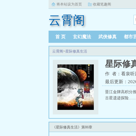
将本站设为首页
收藏笔趣阁
云霄阁
首 页
玄幻魔法
武侠修真
都市
云霄阁
>
星际修真生活
星际修
作 者：看泉听
最后更新：2026-0
晋江金牌高积分推荐
古星遗迹探险……
《星际修真生活》第86章