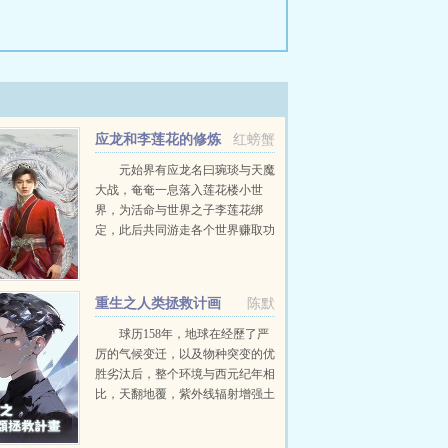
应龙和李莲花的修炼
红螃蟹
之行
元始界有应龙名曰琬琰与天魔
大战，奄奄一息落入莲花楼小世
界，为活命与世界之子李莲花绑
定，此后共同游走各个世界赚取功
德。走剧情较多，有不喜者请慎
入。李莲花感情线对琬琰感激好奇
此时，心中还有乔婉娩被琬琰安慰
重生之人类拯救计画
陈默
乔婉娩伤他心...
球历158年，地球在经歷了严
厉的气候变迁，以及物种突变的优
胜劣汰后，整个环境与西元纪年相
比，天翻地覆，紫外线辐射增强土
地被海水淹没变异的吃人猛兽大量
出现。人类虽然进入了科技高度发