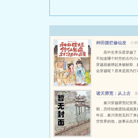
种田摆烂修仙发
小
癫，主打随机应变
高中生李乐星穿越了
不知道哪个时空的古代小
穿越就被绑起来被献祭…
会穿越呢？原来是因为打
班时和发小打架而头撞到
箱而触电身亡…那她穿过
又要被献祭呢？原来是要
诸天莽荒：从上古
主家的傻儿子换命格。为什么
真仙开始
秦川穿越莽荒纪世界
期，历经劫难渡劫成就真
年后，秦川突然见到了来
空世界的他，故事从此开始.