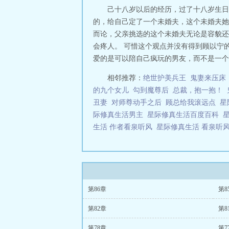
己十八岁以后的经历，过了十八岁生日
的，给自己定了一个未婚夫，这个未婚夫她
而论，父亲挑选的这个未婚夫无论是容貌还
会疼人。 可惜这个观点并没有得到顾以宁
爱的是可以陪自己疯玩的男友，而不是一个不
相邻推荐：
绝世护美兵王
鬼妻来压床
的九个女儿
勾到魔尊后
总裁，抱一抱！
丑妻
对师尊动手之后
顾总给我滚远点
星
际修真生活男主
星际修真生活百度百科
生活 作者看泉听风
星际修真生活 看泉听
第86章
第8
第82章
第8
第78章
第7