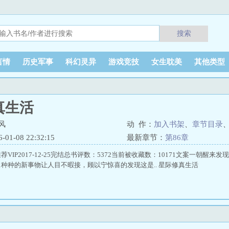
搜索
言情
历史军事
科幻灵异
游戏竞技
女生耽美
其他类型
真生活
风
动 作：
加入书架
、
章节目录
1-08 22:32:15
最新章节：
第86章
VIP2017-12-25完结总书评数：5372当前被收藏数：10171文案一朝醒
种种的新事物让人目不暇接，顾以宁惊喜的发现这是.. 星际修真生活