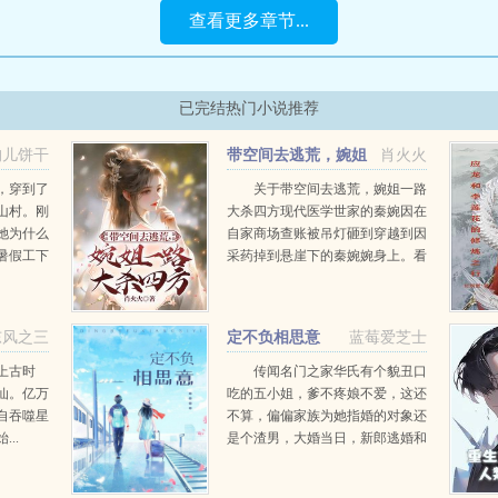
查看更多章节...
已完结热门小说推荐
狗儿饼干
带空间去逃荒，婉姐
肖火火
一路大杀四方
，穿到了
关于带空间去逃荒，婉姐一路
山村。刚
大杀四方现代医学世家的秦婉因在
她为什么
自家商场查账被吊灯砸到穿越到因
暑假工下
采药掉到悬崖下的秦婉婉身上。看
了高压电
着这鸟不拉屎的古代，秦婉欲哭无
来为什么
泪。屋漏偏逢连夜雨，浑身是伤还
给村里地
遭遇狼群攻击，差点开局就成一个
东风之三
定不负相思意
蓝莓爱芝士
...
盒。千钧一发之...
上古时
传闻名门之家华氏有个貌丑口
仙。亿万
吃的五小姐，爹不疼娘不爱，这还
自吞噬星
不算，偏偏家族为她指婚的对象还
..
是个渣男，大婚当日，新郎逃婚和
三线女明星滚床单弄的满城皆知。
本该遭人嘲笑的她，婚宴上玉手一