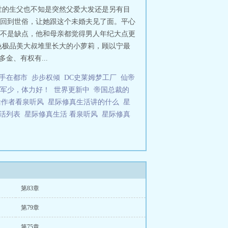
世的生父也不知是突然父爱大发还是另有目
回到世俗，让她跟这个未婚夫见了面。平心
不是缺点，他和母亲都觉得男人年纪大点更
色极品美大叔堆里长大的小萝莉，顾以宁最
金、有权有...
手在都市
步步权倾
DC史莱姆梦工厂
仙帝
军少，体力好！
世界更新中
帝国总裁的
活作者看泉听风
星际修真生活讲的什么
星
生活列表
星际修真生活 看泉听风
星际修真
第83章
第79章
第75章