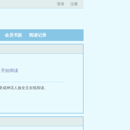
登录
注册
会员书架
阅读记录
、
开始阅读
变成神话人族全文在线阅读。