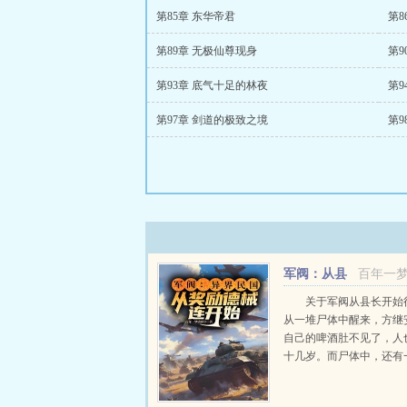
第85章 东华帝君
第8
第89章 无极仙尊现身
第9
第93章 底气十足的林夜
第9
第97章 剑道的极致之境
第9
军阀：从县
百年一
长开始征伐天下
关于军阀从县长开始
从一堆尸体中醒来，方继
自己的啤酒肚不见了，人
十几岁。而尸体中，还有
年轻时很像。正在恐慌时
国争霸系统，改名方济安