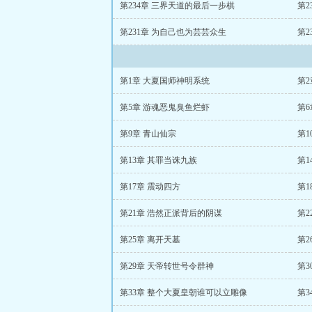
第234章 三界天道的最后一步棋
第2
第231章 为自己也为芸芸众生
第2
第1章 大夏国师神明系统
第
第5章 游魂恶鬼臭鱼烂虾
第
第9章 青山仙宗
第1
第13章 其罪当诛九族
第1
第17章 震动四方
第1
第21章 浩然正派背后的阴谋
第2
第25章 离开天墓
第2
第29章 天帝转世号令群神
第3
第33章 整个大夏皇朝谁可以立雕像
第3