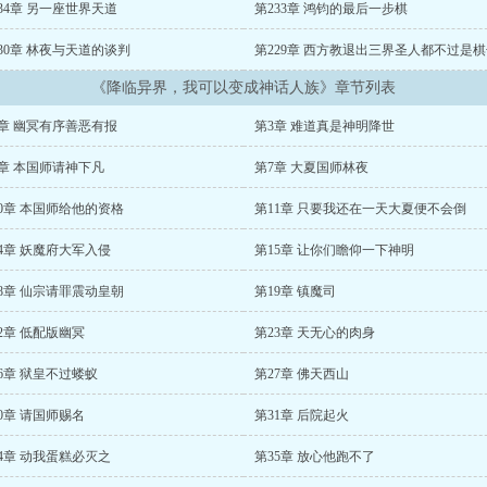
34章 另一座世界天道
第233章 鸿钧的最后一步棋
30章 林夜与天道的谈判
第229章 西方教退出三界圣人都不过是
《降临异界，我可以变成神话人族》章节列表
2章 幽冥有序善恶有报
第3章 难道真是神明降世
6章 本国师请神下凡
第7章 大夏国师林夜
0章 本国师给他的资格
第11章 只要我还在一天大夏便不会倒
4章 妖魔府大军入侵
第15章 让你们瞻仰一下神明
8章 仙宗请罪震动皇朝
第19章 镇魔司
2章 低配版幽冥
第23章 天无心的肉身
6章 狱皇不过蝼蚁
第27章 佛天西山
0章 请国师赐名
第31章 后院起火
4章 动我蛋糕必灭之
第35章 放心他跑不了