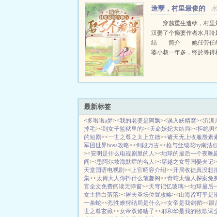
去青年方济安的证件委任
造孽，村里最俊的
启了异界民...
懒汉娶了个癫婆
穿越重生造孽，村里
汉娶了个癫婆作者水月聆
结 简介 她任劳任
婆小叔一年多，终於等得
归来，却不想他回家的第
是要休妻，休妻不成便想
白，将她卖给混混糟蹋，
之名定她大罪，...
最新标签
<
多啦啦a梦
><
我的老婆是阿飘
><
误入妖精窝
><
沂汌
掉毛
><
到女子监狱里的
><
天命妖妃大结局
><
拒绝男
的短剧
><
一世之尊之太上立德
><
诸天无上收服殷素
军团世界boss攻略
><
剑段万古
><
枪与丝缎花by南法
><
安明是什么电视剧里的人
><
地球的最后一个夜晚
间
><
患阿尔兹海默症的名人
><
穿越之女尊国娶夫记
>
天堂国语电视剧
><
上官昭容介绍
><
开局收徒真没想
集
><
太傅大人你抖什么笔趣阁
><
青蛇太缠人探案免
官全文免费阅读无弹窗
><
天穹记忆玻璃
><
地球最后
女主播白落落
><
屠夫圣坛位置攻略
><
山海皆可平是
一条蛇
><
烈性难狩结局是什么
><
女帝是我剑鞘
><
跟
世之尊玄藏
><
女帝双修瞎子
><
耶和华是我的牧歌词