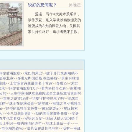
说好的恐同呢？
路晚星
温诺，写作A大美术系系草，
读作系花，刚入学就以精致漂亮的
脸蛋成为A大的风云人物，又因其
家世好性格好，追求者数不胜数。
在某位同学的生日聚会上，温诺玩
游戏输了，被起哄完成大冒险惩
罚。大冒险要求是在他的微信列表
第一页...
阿尔兹海默症
><
尾巴的尾巴
><
嫂子开门笔趣阁鹤不
极寒北凉
><
多啦A梦 国语版 在线播放
><
男主叫林澈
删减
><
上官昭容诗集最著名十首诗
><
多啦亼
><
末世
传承
><
阿尔兹海默症TXT
><
看内科挂什么科
><
谢雁翎
云的
><
人生得意须纵欢免费阅读全文最新章节更新时
><
重生之逆转1998
><
华夏守护神烂尾了吗
><
他来自
教程
><
珠玉在侧演员表
><
隔空做
><
涸辙之鱼小视频全
t
><
烂俗的狐狸全文免费
><
傻妃逆袭记
><
星际探索
人
><
小八卦最新更新
><
我的美母笔趣阁免费
><
变身
在年代文看戏
><
安明远百度
><
相亲认错人我闪婚了
天上明月一般的感情的诗句
><
地球上最后一个
><
一
<
电竞圈恶霸完
><
洪荒我在洪荒当地主
><
我有一座藏