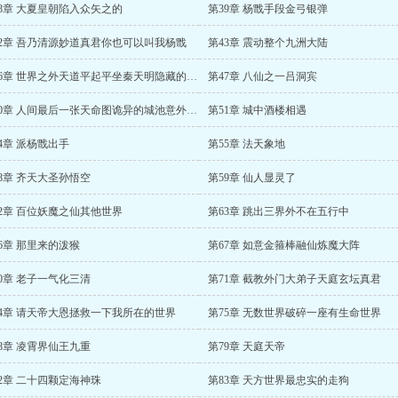
38章 大夏皇朝陷入众矢之的
第39章 杨戬手段金弓银弹
42章 吾乃清源妙道真君你也可以叫我杨戬
第43章 震动整个九洲大陆
第46章 世界之外天道平起平坐秦天明隐藏的秘密
第47章 八仙之一吕洞宾
第50章 人间最后一张天命图诡异的城池意外的一人
第51章 城中酒楼相遇
4章 派杨戬出手
第55章 法天象地
8章 齐天大圣孙悟空
第59章 仙人显灵了
62章 百位妖魔之仙其他世界
第63章 跳出三界外不在五行中
6章 那里来的泼猴
第67章 如意金箍棒融仙炼魔大阵
0章 老子一气化三清
第71章 截教外门大弟子天庭玄坛真君
74章 请天帝大恩拯救一下我所在的世界
第75章 无数世界破碎一座有生命世界
8章 凌霄界仙王九重
第79章 天庭天帝
2章 二十四颗定海神珠
第83章 天方世界最忠实的走狗