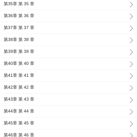
第35章 第 35 章
第36章 第 36 章
第37章 第 37 章
第38章 第 38 章
第39章 第 39 章
第40章 第 40 章
第41章 第 41 章
第42章 第 42 章
第43章 第 43 章
第44章 第 44 章
第45章 第 45 章
第46章 第 46 章