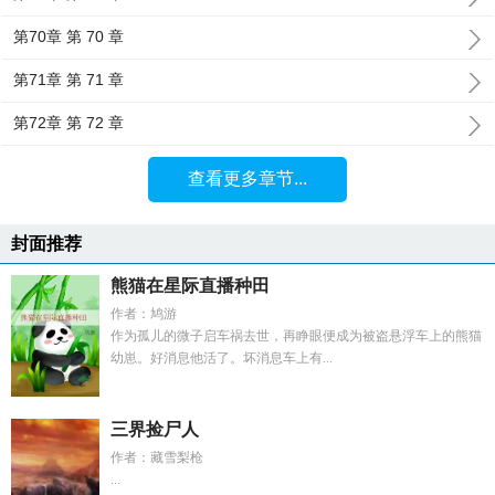
第70章 第 70 章
第71章 第 71 章
第72章 第 72 章
查看更多章节...
封面推荐
熊猫在星际直播种田
作者：鸠游
作为孤儿的微子启车祸去世，再睁眼便成为被盗悬浮车上的熊猫
幼崽。好消息他活了。坏消息车上有...
三界捡尸人
作者：藏雪梨枪
...