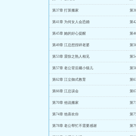
第37章 打算搬家
第3
第41章 为何女人会恐婚
第4
第45章 她的好心提醒
第4
第49章 江总想捏碎老婆
第5
第53章 震惊之熟人相见
第5
第57章 老公背后藏小猫儿
第5
第62章 江尘御式教育
第6
第66章 江总误会
第6
第70章 他说搬家
第
第74章 他喜欢你
第7
第78章 老公帮忙不需要感谢
第7