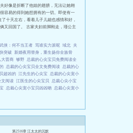
姐夫好像是折断了他姐的翅膀，无法让她翱
很容易的得到她想拥有的一切。即使有一
妇住了十天左右，看着儿子儿媳也感情和好，
俩又回国了。 古家夫妇前脚刚走，瑾公主
武侠：何不当王者
骂谁实力派呢
域北
夫
快突破
新婚夜用替身，重生扬你全族骨
八大晋商
够野
总裁的心尖宝贝免费阅读全
凶的
总裁的心尖宝贝全文免费阅读
总裁的心
宝贝超凶的
江先生的心尖宝
总裁的心尖宠小
全文阅读
江医生的心尖宝贝
总裁心尖小宝
尖宝
总栽心尖宠小宝贝凶凶啲
总裁心尖宠小
第2516章 江太太的沉默