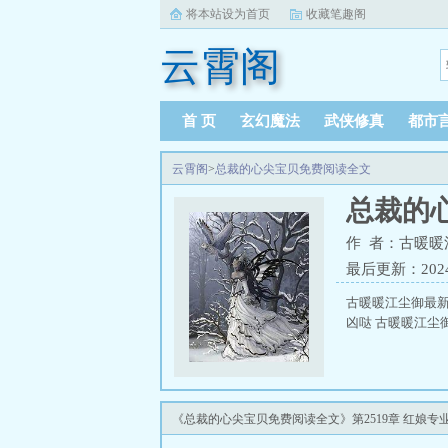
将本站设为首页
收藏笔趣阁
云霄阁
首 页
玄幻魔法
武侠修真
都市
云霄阁
>
总裁的心尖宝贝免费阅读全文
总裁的
作 者：古暖暖
最后更新：2024-1
古暖暖江尘御最新
凶哒 古暖暖江尘
《总裁的心尖宝贝免费阅读全文》第2519章 红娘专