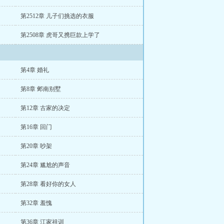
第2512章 儿子们挑选的衣服
第2508章 虎哥又携巨款上学了
第4章 婚礼
第8章 邺南别墅
第12章 古家的决定
第16章 回门
第20章 吵架
第24章 尴尬的声音
第28章 看好你的女人
第32章 羞愧
第36章 江家祖训