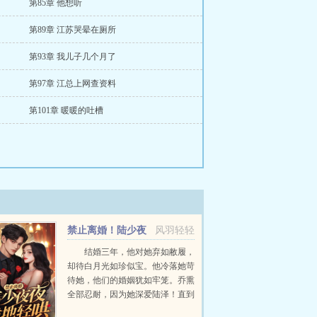
第85章 他想听
第89章 江苏哭晕在厕所
第93章 我儿子几个月了
第97章 江总上网查资料
第101章 暖暖的吐槽
禁止离婚！陆少夜
风羽轻轻
夜跪地轻哄
结婚三年，他对她弃如敝履，
却待白月光如珍似宝。他冷落她苛
待她，他们的婚姻犹如牢笼。乔熏
全部忍耐，因为她深爱陆泽！直到
那晚大雨滂沱，他抛下怀孕的她飞