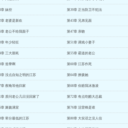
8章 妹控
第39章 正当防卫不犯法
2章 老婆是新欢
第43章 兄弟见面
6章 老公不给我面子
第47章 亲吻
0章 年少轻狂
第51章 调戏小妻子
4章 三大噩耗
第55章 霸道的老公
8章 造孽啊
第60章 江苏作死
3章 没点自知之明的江苏
第64章 撩拨她
7章 夜晚等他归家
第68章 你赔我冰激凌
71章 质问老公几日没回家了
第72章 有点吃醋大总裁
5章 旖旎满室
第76章 活雷锋是谁
9章 辈分最低的江苏
第80章 大实话之没人信