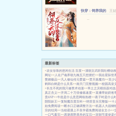
五百年，锻杀孙悟空。然
知十八层地狱深处之下还
快穿：饲养我的
王
狱，那座炼狱竟是认孙...
反派全洗白了
...
最新标签
<
农女珍珠的悠闲生活 百度
><
满朝文武听我吐槽动
网址
><
人在尸魂界朝九晚五只想摆烂
><
我在星际世
赘婿极品
><
凡人修仙传元婴篇
><
焚天炼魔功
><
至少
鹤和白鹤是什么关系
><
南天门完整视频
><
校园高皇
<
长生不死的我只修禁术动漫
><
率土之滨模拟器对战
真正含义
><
开局二十万倍修炼速度
><
直播带娃奶爸
贵hNP
><
牛批是什么意思网络热梗
><
夜子时是什么
阴阳妖王
><
复制魔百度百科
><
绝世音乐完整版
><
十
始免费阅读
><
断水口正确调整方法
><
机器人大战钢
宗的结局
><
当校霸遇上不良学霸免费阅读全文小
><
一口气看完
><
席渺席野席舟的宝贝
><
宋朝节度使是