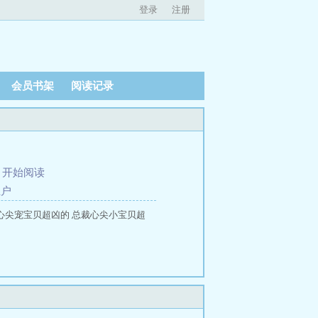
登录
注册
会员书架
阅读记录
、
开始阅读
业户
裁心尖宠宝贝超凶的 总裁心尖小宝贝超