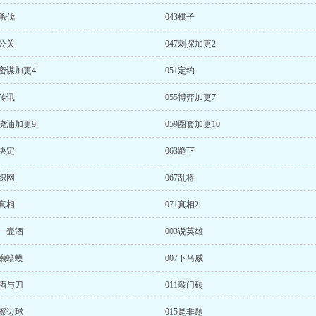
2杀伐
043棋子
6公关
047刺探加更2
0密谋加更4
051定约
4传讯
055博弈加更7
8浇油加更9
059圈套加更10
2决定
063跪下
6织网
067乱将
0真相
071真相2
2一壶酒
003说英雄
6癞蛤蟆
007下马威
0酒与刀
011敲门砖
4擦边球
015是非题