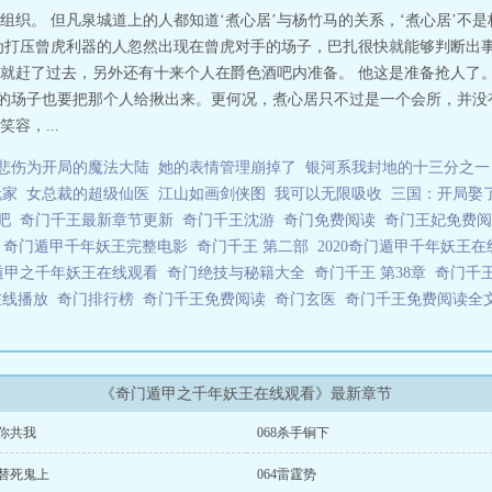
组织。 但凡泉城道上的人都知道‘煮心居’与杨竹马的关系，‘煮心居’不
为打压曾虎利器的人忽然出现在曾虎对手的场子，巴扎很快就能够判断出事
就赶了过去，另外还有十来个人在爵色酒吧内准备。 他这是准备抢人了。
’的场子也要把那个人给揪出来。更何况，煮心居只不过是一个会所，并没有
容，...
悲伤为开局的魔法大陆
她的表情管理崩掉了
银河系我封地的十三分之一
玩家
女总裁的超级仙医
江山如画剑侠图
我可以无限吸收
三国：开局娶
贴吧
奇门千王最新章节更新
奇门千王沈游
奇门免费阅读
奇门王妃免费
技
奇门遁甲千年妖王完整电影
奇门千王 第二部
2020奇门遁甲千年妖王
遁甲之千年妖王在线观看
奇门绝技与秘籍大全
奇门千王 第38章
奇门千
在线播放
奇门排行榜
奇门千王免费阅读
奇门玄医
奇门千王免费阅读全
《奇门遁甲之千年妖王在线观看》最新章节
9你共我
068杀手锏下
5替死鬼上
064雷霆势