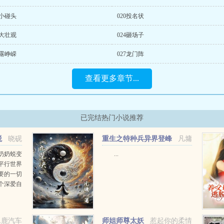
9小碰头
020投名状
3大壮观
024砸场子
6露峥嵘
027龙门阵
查看更多章节...
已完结热门小说推荐
蜕
晓砚
重生之特种兵异界登峰
凡墉
奶奶蜕变
...
平行世界
要的一切
个深爱自
读诗感受
，如何幸
过人生重
二鹿汽车
师姐师尊太妖
惹起你的柔情