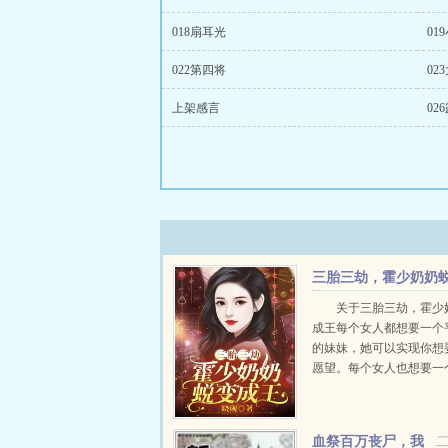
018扇耳光
01
022第四将
02
上架感言
02
三胎三劫，霍少奶奶
变成王
关于三胎三劫，霍少
成王每个女人都想要一个
的妹妹，她可以实现你想
愿望。每个女人也想要一
己的老公，可以陪你听歌
人间美好。如何两者皆有
福圆满？且看女主怎样跨
血祭百万丧尸，我