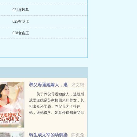
021屏风马
025有阴谋
028老盗王
养父母逼她嫁人，逃
席文锦
脱后成团宠
关于养父母逼她嫁人，逃脱后
成团宠她是苏家捡回来的养女，长
相出众还学霸，养父母为了拴住
她，逼她辍学。她意外得知养父母
把她捡回来养着，是想逼着她有一
天做他们的儿媳妇，一辈子任由他
们拿捏，得知真相后她决定逃离那
转生成太宰的幼驯染
陈免免