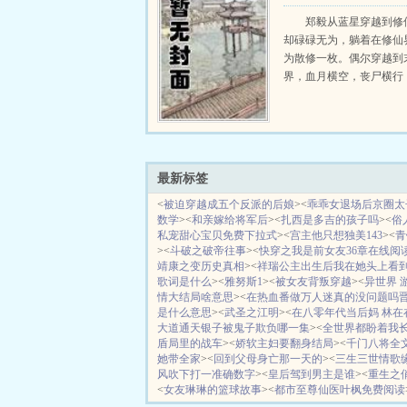
重险阻，在经历...
在末世当魔修
郑毅从蓝星穿越到修
却碌碌无为，躺着在修仙
为散修一枚。偶尔穿越到
界，血月横空，丧尸横行
生这里简直是魔修的天堂
尸，炼厉鬼，噬幽魂，啖
为蹭蹭的往上涨，不但没有天
最新标签
<
被迫穿越成五个反派的后娘
><
乖乖女退场后京圈太
数学
><
和亲嫁给将军后
><
扎西是多吉的孩子吗
><
俗
私宠甜心宝贝免费下拉式
><
宫主他只想独美143
><
青
><
斗破之破帝往事
><
快穿之我是前女友36章在线阅
靖康之变历史真相
><
祥瑞公主出生后我在她头上看
歌词是什么
><
雅努斯1
><
被女友背叛穿越
><
异世界 
情大结局啥意思
><
在热血番做万人迷真的没问题吗
是什么意思
><
武圣之江明
><
在八零年代当后妈 林在
大道通天银子被鬼子欺负哪一集
><
全世界都盼着我
盾局里的战车
><
娇软主妇要翻身结局
><
千门八将全
她带全家
><
回到父母身亡那一天的
><
三生三世情歌
风吹下打一准确数字
><
皇后驾到男主是谁
><
重生之
<
女友琳琳的篮球故事
><
都市至尊仙医叶枫免费阅读