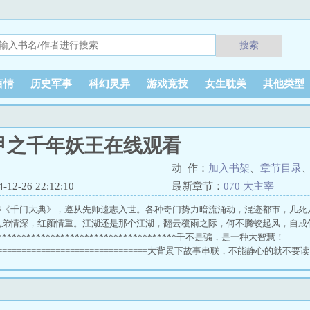
搜索
言情
历史军事
科幻灵异
游戏竞技
女生耽美
其他类型
甲之千年妖王在线观看
动 作：
加入书架
、
章节目录
2-26 22:12:10
最新章节：
070 大主宰
得《千门大典》，遵从先师遗志入世。各种奇门势力暗流涌动，混迹都市，几死
兄弟情深，红颜情重。江湖还是那个江湖，翻云覆雨之际，何不腾蛟起风，自成
***************************************千不是骗，是一种大智慧！
==================================大背景下故事串联，不能静心的就不