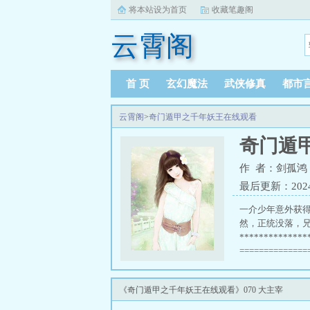
将本站设为首页
收藏笔趣阁
云霄阁
首 页
玄幻魔法
武侠修真
都市
云霄阁
>
奇门遁甲之千年妖王在线观看
奇门遁
作 者：剑孤鸿
最后更新：2024-1
一介少年意外获
然，正统没落，
************
===========
《奇门遁甲之千年妖王在线观看》070 大主宰