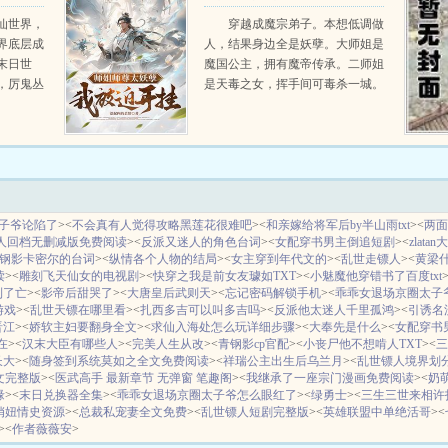
孽，我被迫开挂
仙世界，
穿越成魔宗弟子。本想低调做
界底层成
人，结果身边全是妖孽。大师姐是
末日世
魔国公主，拥有魔帝传承。二师姐
，厉鬼丛
是天毒之女，挥手间可毒杀一城。
。杀丧
三师姐拥有妖凰血脉，动不动就世
尸丹，修
界核平。小师妹是极冰女帝转世，
...
弹指间可冰封万里。美女师尊更是
曾经的仙界巨头。无奈之下，...
子爷论陷了
><
不会真有人觉得攻略黑莲花很难吧
><
和亲嫁给将军后by半山雨txt
><
两面
人回档无删减版免费阅读
><
反派又迷人的角色台词
><
女配穿书男主倒追短剧
><
zlata
钢影卡密尔的台词
><
纵情各个人物的结局
><
女主穿到年代文的
><
乱世走镖人
><
黄梁
读
><
雕刻飞天仙女的电视剧
><
快穿之我是前女友璩如TXT
><
小魅魔他穿错书了百度txt
到了亡
><
影帝后甜哭了
><
大唐皇后武则天
><
忘记密码解锁手机
><
乖乖女退场京圈太子
游戏
><
乱世天镖在哪里看
><
扎西多吉可以叫多吉吗
><
反派他太迷人千里孤鸿
><
引诱名流
晋江
><
娇软主妇要翻身全文
><
求仙入海处怎么玩详细步骤
><
大奉先是什么
><
女配穿书男
在
><
汉末大臣有哪些人
><
完美人生从改
><
青钢影cp官配
><
小丧尸他不想啃人TXT
><
三
长大
><
随身签到系统莫如之全文免费阅读
><
祥瑞公主出生后乌兰月
><
乱世镖人境界划
文完整版
><
医武高手 最新章节 无弹窗 笔趣阁
><
我继承了一座宗门漫画免费阅读
><
奶
缘
><
末日兑换器全集
><
乖乖女退场京圈太子爷怎么眼红了
><
绿勇士
><
三生三世来相许
俏妞情史资源
><
总裁私宠妻全文免费
><
乱世镖人短剧完整版
><
英雄联盟中单绝活哥
><
><
作者薇薇安
>