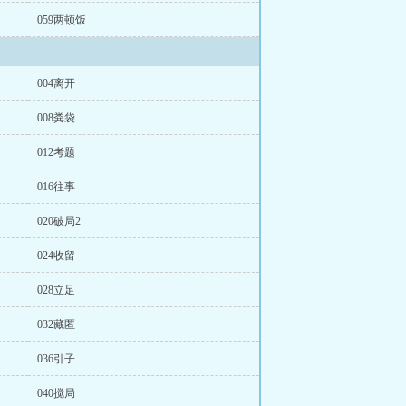
059两顿饭
004离开
008粪袋
012考题
016往事
020破局2
024收留
028立足
032藏匿
036引子
040搅局