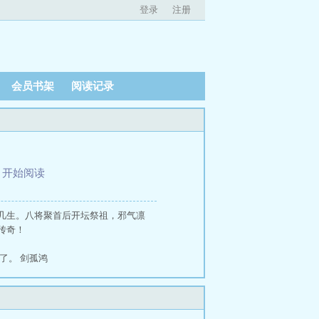
登录
注册
会员书架
阅读记录
、
开始阅读
几生。八将聚首后开坛祭祖，邪气凛
传奇！
要读了。 剑孤鸿