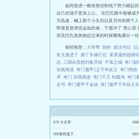
如同曾虎一般依靠控制地下势力崛起的
自己的场子更加上心。 在巴扎眼中能够成
为迅速，喊上那个小头目以及另外的两个人
即便是曾虎也会如此做，宁愿冲了‘煮心居
游见巴扎急匆匆赶过来的时候嘴角露出一丝笑
相邻推荐：
大宰尊
刺秒
政法书记
以
友太激进了
彪丫头修行记
某美漫的超级
怂
三国从忽悠刘备开始
不落之城
奇门
在线阅读
奇门遁甲2之千年妖王
奇门绝
术
奇门 在线阅读
奇门千王 剑孤鸿
奇门
全书
奇门遁甲千金诀
奇门遁甲千年妖王
070 大主宰
06
066替死鬼下
06