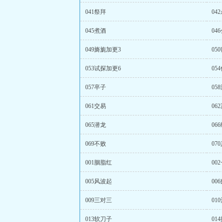
041祭拜
04
045煮酒
04
049旖旎加更3
05
053试探加更6
05
057卒子
05
061交易
06
065潜龙
06
069不败
07
001胭脂红
00
005风波起
00
009三对三
01
013软刀子
01