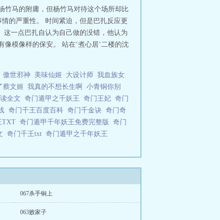
是杨竹马的附庸，但杨竹马对待这个场所却比
情的严重性。 时间紧迫，但是巴扎反应更
 这一点巴扎自认为自己做的没错，他认为
像模像样的保安。 站在‘煮心居’二楼的沈
傲世邪神
美味仙姬
大设计师
我血族女
了蔡文姬
我真的不想长生啊
小青铜你别
阅读全文
奇门遁甲之千妖王
奇门王妃
奇门
在线
奇门千王百度百科
奇门千金诀
奇门奇
王TXT
奇门遁甲千年妖王免费完整版
奇门
文
奇门千王txt
奇门遁甲之千年妖王
067杀手锏上
063败家子