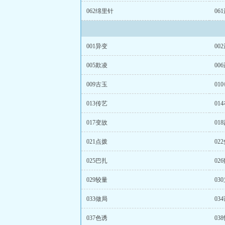
062绵里针
06
001异变
00
005欺凌
00
009古玉
01
013传艺
01
017变故
01
021点拨
02
025巴扎
02
029较量
03
033做局
03
037色诱
03