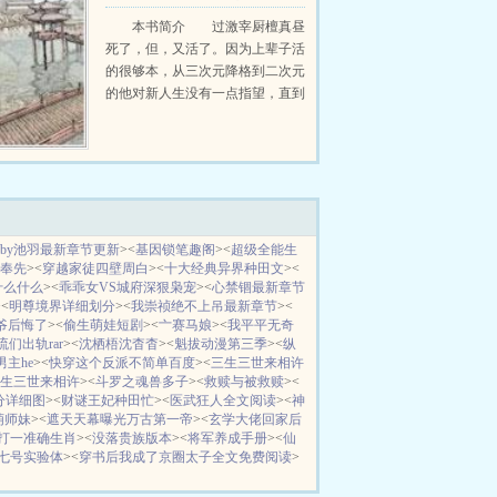
个家。在...
之后
本书简介 过激宰厨檀真昼
死了，但，又活了。因为上辈子活
的很够本，从三次元降格到二次元
的他对新人生没有一点指望，直到
看到邻居家黑发鸢眼的小男
孩。！！！颤抖吧！氧化腐朽的世
界！从今天起，他要为...
by池羽最新章节更新
><
基因锁笔趣阁
><
超级全能生
n大奉先
><
穿越家徒四壁周白
><
十大经典异界种田文
><
什么什么
><
乖乖女VS城府深狠枭宠
><
心禁锢最新章节
><
明尊境界详细划分
><
我崇祯绝不上吊最新章节
><
爷后悔了
><
偷生萌娃短剧
><
亠赛马娘
><
我平平无奇
们出轨rar
><
沈栖梧沈杳杳
><
魁拔动漫第三季
><
纵
主he
><
快穿这个反派不简单百度
><
三生三世来相许
生三世来相许
><
斗罗之魂兽多子
><
救赎与被救赎
><
分详细图
><
财谜王妃种田忙
><
医武狂人全文阅读
><
神
萌师妹
><
遮天天幕曝光万古第一帝
><
玄学大佬回家后
打一准确生肖
><
没落贵族版本
><
将军养成手册
><
仙
七号实验体
><
穿书后我成了京圈太子全文免费阅读
>