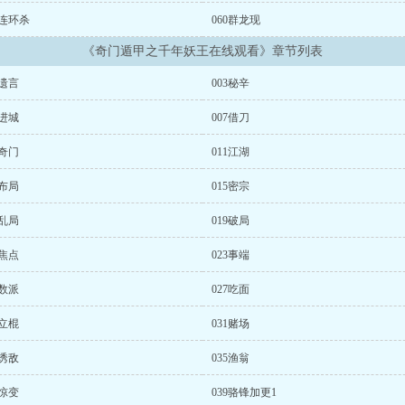
1连环杀
060群龙现
《奇门遁甲之千年妖王在线观看》章节列表
2遗言
003秘辛
6进城
007借刀
0奇门
011江湖
4布局
015密宗
8乱局
019破局
2焦点
023事端
6数派
027吃面
0立棍
031赌场
4诱敌
035渔翁
8惊变
039骆锋加更1