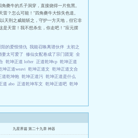
将四角夔牛的爪子洞穿，直接烧得一片焦黑。
天雷？怎么可能！”四角夔牛大惊失色道。
以天刑之威能斩之，守护一方天地，但它非
这是天雷！我不想杀生，你走吧！”应元摆
重阳的爱恨情仇
我能召唤离谱伙伴
太初之
婚妻太可爱了
修仙女配卷成了宗门团宠
全
契合
乾坤正道 lofter
正道乾坤cp
乾坤正道
乾坤正道weavi
乾坤正道文
乾坤正道文合
正道乾坤炮
乾坤正道污
乾坤正道是什么
道 abo
正道乾坤车文
乾坤正道吧
乾坤
九星界篇 第二十九章 神器