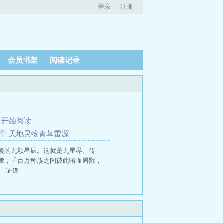
登录
注册
会员书架
阅读记录
、
开始阅读
章 天地灵物青草雷源
淡的九颗星辰。这就是九星界。传
律，千百万种族之间彼此嗜血屠戮，
 证道