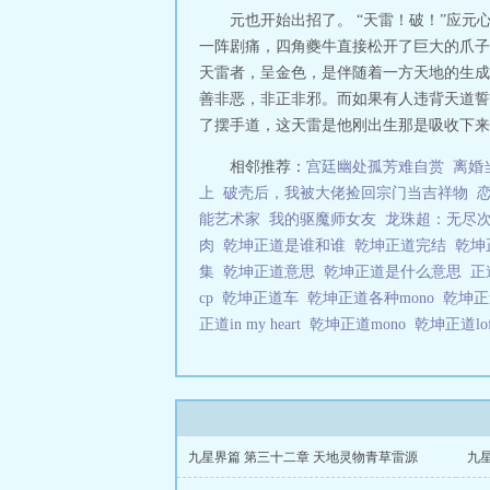
元也开始出招了。 “天雷！破！”应
一阵剧痛，四角夔牛直接松开了巨大的爪子
天雷者，呈金色，是伴随着一方天地的生成
善非恶，非正非邪。而如果有人违背天道誓
了摆手道，这天雷是他刚出生那是吸收下来的
相邻推荐：
宫廷幽处孤芳难自赏
离婚
上
破壳后，我被大佬捡回宗门当吉祥物
能艺术家
我的驱魔师女友
龙珠超：无尽
肉
乾坤正道是谁和谁
乾坤正道完结
乾坤
集
乾坤正道意思
乾坤正道是什么意思
正
cp
乾坤正道车
乾坤正道各种mono
乾坤
正道in my heart
乾坤正道mono
乾坤正道lo
九星界篇 第三十二章 天地灵物青草雷源
九