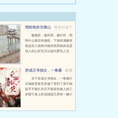
我给炮灰当靠山
笔名叫这个
[快穿]
被抛弃，被利用，被针对，明
明什么都没有做错，下场却凄惨得
很这些人统称为炮灰然而炮灰也是
别人的心肝宝贝云端与委托人交
易，任务就是改变炮灰的命运，拯
救那些炮灰们，给他们当靠山！然
后他就成了任务目标的爸爸哥哥弟
穿成王爷独女，一拳暴
椹渊
弟叔叔儿子和...
打京城权贵
关于穿成王爷独女，一拳暴打
京城权贵姜安穿越了穿到了肩不能
提手不能扛并且不能亲自揍人的三
岁团子身上听说镇国王府有一嫡小
姐，边关娇宠长大，整日招猫逗狗
怼天怼地，还是听说，这位嫡小
姐，打起人来邦邦响，来一个揍一
个，来...