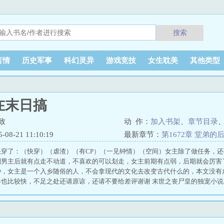
搜索
言情
历史军事
科幻灵异
游戏竞技
女生耽美
其他类型
在末日搞
致
动 作：
加入书架
、
章节目录
8-21 11:10:19
最新章节：
第1672章 堂弟的
快穿了：（快穿）（虐渣）（有CP）（一见钟情）（空间）女主除了做任务，
到男主后就有点走不动道，不喜欢的可以划走，女主前期有点弱，后期就会厉害
种，女主是一个入乡随俗的人，不会拿现代的文化去改变古代什么的，本文没有
也比较快，不足之处还请原谅，还请不要给差评谢谢 末世之丧尸皇的独宠小说 
小说 林林敬致