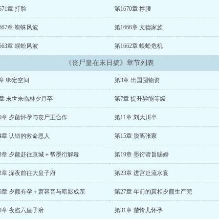
671章 打脸
第1670章 撑腰
667章 蜘蛛风波
第1666章 文德家族
663章 蜈蚣风波
第1662章 蜈蚣危机
《丧尸皇在末日搞》章节列表
章 绑定空间
第3章 出国囤物资
6章 末世来临林夕月卒
第7章 提升异能等级
10章 夕颜怀孕与丧尸王合作
第11章 刘大川卒
4章 认错的救命恩人
第15章 脱离张家
18章 夕颜赶往京城＋帮墨衍解毒
第19章 墨衍请旨赐婚
2章 深夜前往大皇子府
第23章 进宫赴流水宴
26章 夕颜有孕＋萧容音与暗影成亲
第27章 年前的真相夕颜生产完
0章 夜盗六皇子府
第31章 楚怜儿怀孕