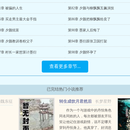
1章 被骗的人生
第82章 夕颜与柳飘飘互飙演技
5章 买走男主最大金手指
第86章 夕颜把柳飘飘给卖了
9章 夕颜炫富
第90章 墨家人后悔了
3章 夕颜教训卷粉父子
第94章 墨衍跟张卫国打架
7章 村长一家想算计墨衍
第98章 夕颜怀孕了
查看更多章节...
已完结热门小说推荐
的魏东征
转生成饮月君然后
长梦星野
天下无敌
作为一个与游戏中的丹恒角色
同名同姓的人，每次都被朋友开玩
笑让他记住游戏剧情，说不定哪天
穿到丹恒身上。他真穿了。好消息