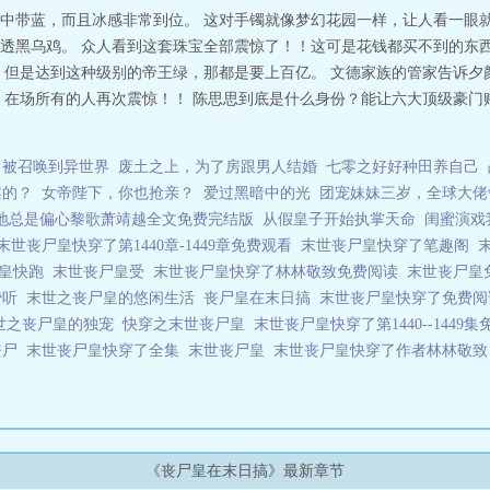
中带蓝，而且冰感非常到位。 这对手镯就像梦幻花园一样，让人看一眼就
透黑乌鸡。 众人看到这套珠宝全部震惊了！！这可是花钱都买不到的东西
，但是达到这种级别的帝王绿，那都是要上百亿。 文德家族的管家告诉夕
，在场所有的人再次震惊！！ 陈思思到底是什么身份？能让六大顶级豪门
被召唤到异世界
废土之上，为了房跟男人结婚
七零之好好种田养自己
案的？
女帝陛下，你也抢亲？
爱过黑暗中的光
团宠妹妹三岁，全球大佬
地总是偏心黎歌萧靖越全文免费完结版
从假皇子开始执掌天命
闺蜜演戏
末世丧尸皇快穿了第1440章-1449章免费观看
末世丧尸皇快穿了笔趣阁
尸皇快跑
末世丧尸皇受
末世丧尸皇快穿了林林敬致免费阅读
末世丧尸皇
费听
末世之丧尸皇的悠闲生活
丧尸皇在末日搞
末世丧尸皇快穿了免费
世之丧尸皇的独宠
快穿之末世丧尸皇
末世丧尸皇快穿了第1440--1449
丧尸
末世丧尸皇快穿了全集
末世丧尸皇
末世丧尸皇快穿了作者林林敬
《丧尸皇在末日搞》最新章节