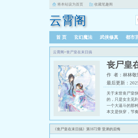
将本站设为首页
收藏笔趣阁
云霄阁
首 页
玄幻魔法
武侠修真
都市
云霄阁
>
丧尸皇在末日搞
丧尸皇
作 者：林林敬
最后更新：2025-0
关于末世丧尸皇
的，只是女主见
一个大逼斗的那
本文是快穿，节奏
生活 末日丧尸皇
《丧尸皇在末日搞》第1672章 堂弟的后悔