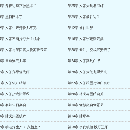
4章 深夜进皇宫救墨翠兰
第35章 夕颜大坑君羽轩
8章 墨衍回来了
第39章 夕颜前往边关
2章 夕颜生产楚怜儿卒完
第42章 修仙世界
45章 夕颜不断抢夺女主机缘
第46章 夕颜绑定紫云鼎
49章 夕颜与景阳真人脱离青云宗
第50章 秦淮川变成贱妾庶子
3章 天道洛云儿卒
第54章 夕颜契约白泽
7章 夕颜拜旱魃为师
第58章 夕颜大闹九重天完
1章 夕颜领证结婚
第62章 夕颜跟墨衍坦白秘密
5章 夕颜折磨陆景琛
第66章 林氏与墨氏合并
9章 参加生日宴会
第70章 懂微微自食恶果
3章 陆氏集团破产
第74章 陆母卒
7章 柳涵烟生产＋ 夕颜生产
第78章 李代桃僵 以牙还牙