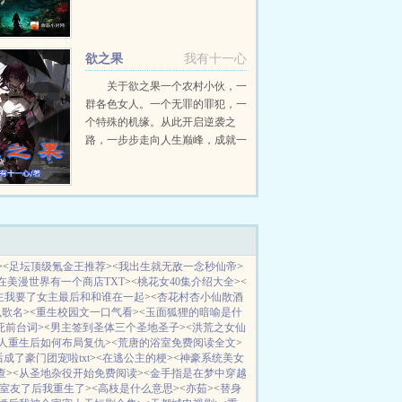
才是人类生存的希望。拥有不死的
灵魂融合诡异的能力。刘星思考
着，是要终结这个诡异末世，还是
欲之果
我有十一心
要让这个末世成为世...
关于欲之果一个农村小伙，一
群各色女人。一个无罪的罪犯，一
个特殊的机缘。从此开启逆袭之
路，一步步走向人生巅峰，成就一
方超级大佬。权掌天下，阅尽芳
华。这就是苏明...
><
足坛顶级氪金王推荐
><
我出生就无敌一念秒仙帝
>
在美漫世界有一个商店TXT
><
桃花女40集介绍大全
><
主我要了女主最后和和谁在一起
><
杏花村杏小仙散酒
么歌名
><
重生校园文一口气看
><
玉面狐狸的暗喻是什
死前台词
><
男主签到圣体三个圣地圣子
><
洪荒之女仙
人重生后如何布局复仇
><
荒唐的浴室免费阅读全文
>
成了豪门团宠啦txt
><
在逃公主的梗
><
神豪系统美女
查
><
从圣地杂役开始免费阅读
><
金手指是在梦中穿越
室友了后我重生了
><
高枝是什么意思
><
亦茹
><
替身