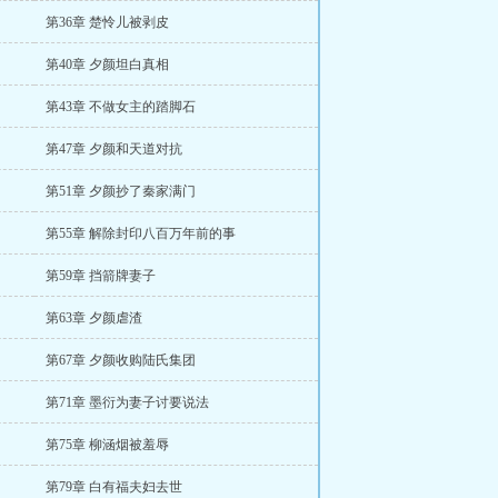
第36章 楚怜儿被剥皮
第40章 夕颜坦白真相
第43章 不做女主的踏脚石
第47章 夕颜和天道对抗
第51章 夕颜抄了秦家满门
第55章 解除封印八百万年前的事
第59章 挡箭牌妻子
第63章 夕颜虐渣
第67章 夕颜收购陆氏集团
第71章 墨衍为妻子讨要说法
第75章 柳涵烟被羞辱
第79章 白有福夫妇去世