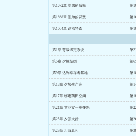
第1672章 堂弟的后悔
第1
第1668章 堂弟的背叛
第1
第1664章 赐福特森
第1
第1章 背叛绑定系统
第2
第5章 夕颜结婚
第
第9章 达到幸存者基地
第
第13章 夕颜生产完
第1
第17章 绑定药田空间
第
第21章 赏花宴一举夺魁
第2
第25章 夕颜大婚
第
第29章 坦白真相
第3