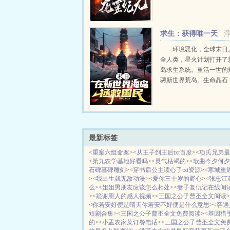
求生：获得唯一天
赋
环境恶化，全球末日
全人类，星火计划打开了
岛求生系统。重活一世的
骋新世界荒岛。生命晶石
势力垄断！国之叛徒？除
之敌人？杀之！敌对势力
之...
最新标签
<
重案六组命案
><
从王子到王后txt百度
><
项氏兄弟最
<
第九农学基地好看吗
><
灵气枯竭的
><
歌曲今夕何夕
石碑墓碑雕刻
><
穿书后公主读心了txt资源
><
寒城重
><
我出生就无敌动漫
><
爱你三十岁的野心
><
张忠江
么
><
姐姐男朋友应该怎么相处
><
妻子复仇记在线阅
><
跪谢恩人的感人视频
><
三国之公子曹丕全文阅读
>
<
你若安好便是晴天你若安不好便是什么意思
><
容遇
短剧合集
><
三国之公子曹丕全文免费阅读
><
基因猎
的
><
小孟农家菜订餐电话
><
三国之公子曹丕全文免