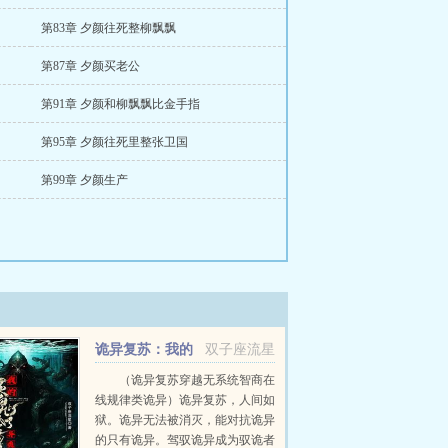
第83章 夕颜往死整柳飘飘
第87章 夕颜买老公
第91章 夕颜和柳飘飘比金手指
第95章 夕颜往死里整张卫国
第99章 夕颜生产
诡异复苏：我的
双子座流星
灵魂能无代价驭诡
（诡异复苏穿越无系统智商在
线规律类诡异）诡异复苏，人间如
狱。诡异无法被消灭，能对抗诡异
的只有诡异。驾驭诡异成为驭诡者