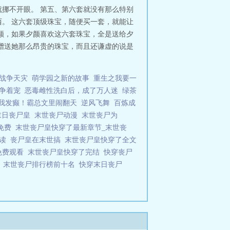
挪不开眼。 第五、第六套就没有那么特别
。 这六套顶级珠宝，随便买一套，就能让
颜，如果夕颜喜欢这六套珠宝，全是送给夕
赠送她那么昂贵的珠宝，而且还谦虚的说是
战争天灾
萌学园之新的故事
重生之我要一
争着宠
恶毒雌性洗白后，成了万人迷
绿茶
我发癫！霸总文里闹翻天
逆风飞舞
百炼成
末日丧尸皇
末世丧尸动漫
末世丧尸为
免费
末世丧尸皇快穿了最新章节_末世丧
阅读
丧尸皇在末世搞
末世丧尸皇快穿了全文
集免费观看
末世丧尸皇快穿了完结
快穿丧尸
致
末世丧尸排行榜前十名
快穿末日丧尸