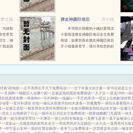
穿成了持明。坏消息穿成了丹恒的
前世丹枫。甚至还是个蛋！丹恒单
方...
浮梦之旅
撩走神颜巨佬后
开小猜
。为拯救
本书简介闺蜜的小姨好爱我沈
新世界荒
小姜陈谊撩走神颜巨佬后全文免费
郑文，驰
阅读，如果您喜欢撩走神颜巨佬后
？我龙国
开小猜最新章节，请分享给您的好
之！前世
友一起来免费阅读。魔蝎小说...
？俯首
经典5部电影
><
左手美男右手天下免费阅读
><
一念千年最火的文案
><
穿书后就是公主
><
开局啊
><
独眼巨人在哪个图
><
总裁是我的黑粉免费阅读
><
天才豆
><
逆流1999
><
我
遇在线阅读免费
><
单身狗4
><
不朽神朝
><
傀儡by
><
手艺的英语
><
恶女上位抱歉深情男
苏省委
><
星河补课班 在线
><
修仙从取妻开始枯木逄春
><
邪魔魔尊
><
请回头看看我什
读
><
征服王原型
><
被直男舍友宠坏免费阅读
><
全娱乐圈都是我粉丝gl全文伽
><
征服王
<
恶女上位指南讲了什么
><
循环末日30次全文免费阅读
><
错爱成瘾豪门无真情
><
候夫
是谁
><
娱乐密探零零玖
><
天渊宗
><
壹心向阳专项基金
><
龙腾飞是谁
><
真千金被读心后
手
><
星影ai
><
总裁是我的前男友全文
><
和直男死对头定婚后
><
冰火法
><
直男死对头检
费
><
怀宁县公安局
><
我的红警在晚清
><
道爷下山免费阅读
><
洪荒黄龙有点稳
><
被直男