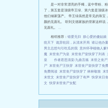
是一对非常漂亮的手镯，蓝中带粉、粉
了，第五套是顶级帝王绿、第六套是顶级冰
他们倾家荡产。 帝王绿虽然是常见的珠宝
颜的见面礼。 听到文德家族的管家这样说
见面礼。 ...
相邻推荐：
错爱无归
朕心爱的傻姑娘
统天下
诡异轮回，从清末开局
谁让他办
男主总想勾引吃瓜的我
意外怀孕植物人爹
魔
末世丧尸为皇
末世丧尸皇快穿了列表
皇 作者君思清棠/九曲言殇
末世之丧
尸
末世丧尸王快穿
末世丧尸皇快穿了免
免费阅读
末世丧尸皇快穿了 林林敬致
末
末世文
末世丧尸皇快穿了有声
快穿末日
文
快穿末世丧尸女配