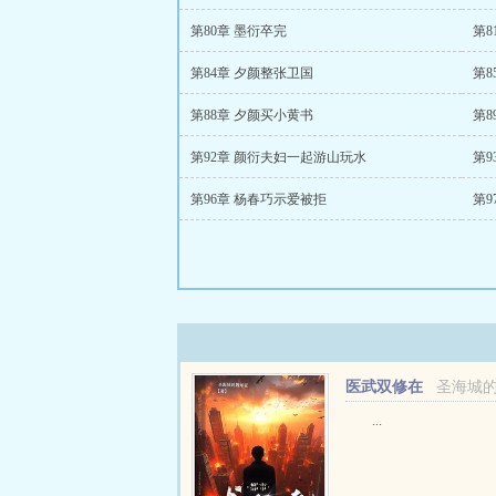
第80章 墨衍卒完
第8
第84章 夕颜整张卫国
第8
第88章 夕颜买小黄书
第8
第92章 颜衍夫妇一起游山玩水
第9
第96章 杨春巧示爱被拒
第9
医武双修在
圣海城
都市
...