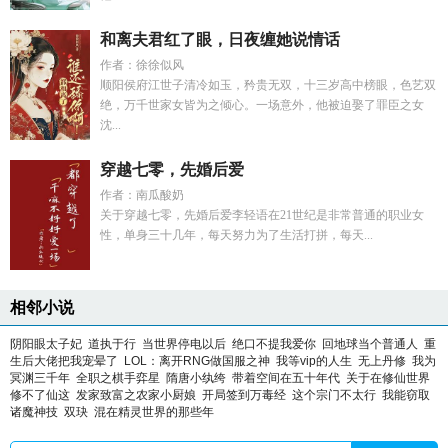
和离夫君红了眼，日夜缠她说情话
作者：徐徐似风
顺阳侯府江世子清冷如玉，矜贵无双，十三岁高中榜眼，色艺双
绝，万千世家女皆为之倾心。一场意外，他被迫娶了罪臣之女
沈...
穿越七零，先婚后爱
作者：南瓜酸奶
关于穿越七零，先婚后爱李轻语在21世纪是非常普通的职业女
性，单身三十几年，每天努力为了生活打拼，每天...
相邻小说
阴阳眼太子妃
道执于行
当世界停电以后
绝口不提我爱你
回地球当个普通人
重
生后大佬把我宠晕了
LOL：离开RNG做国服之神
我等vip的人生
无上丹修
我为
冥渊三千年
全职之棋手弈星
隋唐小纨绔
带着空间在五十年代
关于在修仙世界
修不了仙这
发家致富之农家小厨娘
开局签到万毒经
这个宗门不太行
我能窃取
诸魔神技
双玦
混在精灵世界的那些年