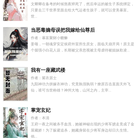
文卿卿在备考的时候熬夜猝死了，然后幸运的被生子系统绑定，
只要去三千世界里面去给大气运者生孩子，就可以变美暴富。
世...
当恶毒嫡母误把我嫁给仙尊后
作者：暴富聚财小貔貅
姜颂，一朝魂穿安定侯府外室所生庶女，面临天崩开局！原主是
个倔强小白花人设，长期被父亲忽视被主母虐待被姐妹欺凌...
我有一座藏武楼
作者：紫衣居士
九阳神功力拼嫁衣神功，究竟孰强孰弱？燎原百击直面天外飞
仙，谁可当世称雄？神州大地，山河之内，主宰...
掌宠玄妃
作者：本清
王府一夜之间被杀手血洗，她被神秘出现的少将军掳走竟成了金
屋藏娇！为了躲避追杀，她藏身留在少将军身边却日久生情。
他...