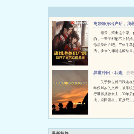
离婚净身出户后，我
了古代亡国公主
秦云，滚出这个家。
的，一辈子都配不上我姐
你净身出户吧。三年牛马
活，换来的却是这般结果
身出户后，回到爷爷留下
铺，通过一口黑陶缸，竟
一个时空的昭阳公主，从
异世种田：我走
爱
鉴宝和囤货。他们互...
在天灾前面
关于异世种田我走在
年仅10岁的文希，被系统
行世界拯救女主，30年后
成，返回蓝星，直接死亡
诉她蓝星已经毁灭，把她
星了。坑货系统却自己走
都没给她留。文希没办法
好活着，领...
最新标签