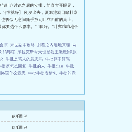
地与叶亦讨论之后的安排，简直大开眼界，
，习惯就好】 刚发出去，夏旭池就目睹杜嘉
，也貌似无意间随手放到叶亦面前的桌上。
你要选什么剧本。” “噢好。”叶亦乖乖地任
会演
末世副本攻略
射程之内遍地真理
网
谭肉鸽爬塔
摩拉克斯今天也是卷王魅魔[综原
么说
牛批是骂人的意思吗
牛批算不算骂
牛批该怎么回复
牛批的人
牛批class
牛批
网络语什么意思
牛批牛批表情包
牛批的意
娱乐圈 28
娱乐圈 24