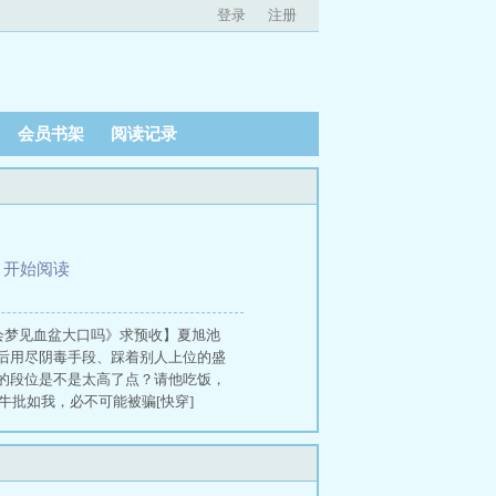
登录
注册
会员书架
阅读记录
、
开始阅读
会梦见血盆大口吗》求预收】夏旭池
后用尽阴毒手段、踩着别人上位的盛
的段位是不是太高了点？请他吃饭，
牛批如我，必不可能被骗[快穿]