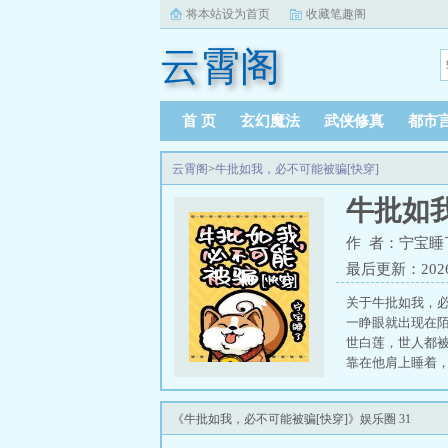
将本站设为首页
收藏笔趣阁
云霄阁
首 页
玄幻魔法
武侠修真
都市
云霄阁
>
牛批如我，必不可能被骗[快穿]
牛批如我
作 者：宁宝睡
最后更新：2026-0
关于牛批如我，必
一睁眼就出现在
世白莲，世人都
靠在他肩上睡着，
《牛批如我，必不可能被骗[快穿]》娱乐圈 31