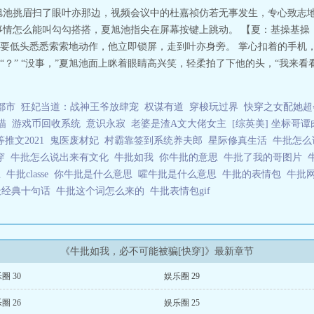
旭池挑眉扫了眼叶亦那边，视频会议中的杜嘉祯仿若无事发生，专心致志
事情怎么能叫勾勾搭搭，夏旭池指尖在屏幕按键上跳动。 【夏：基操基操
要低头悉悉索索地动作，他立即锁屏，走到叶亦身旁。 掌心扣着的手机
？” “没事，”夏旭池面上眯着眼睛高兴笑，轻柔拍了下他的头，“我来看看
都市
狂妃当道：战神王爷放肆宠
权谋有道
穿梭玩过界
快穿之女配她超
描
游戏币回收系统
意识永寂
老婆是渣A文大佬女主
[综英美] 坐标哥
推文2021
鬼医废材妃
村霸靠签到系统养夫郎
星际修真生活
牛批怎
快穿
牛批怎么说出来有文化
牛批如我
你牛批的意思
牛批了我的哥图片
思
牛批classe
你牛批是什么意思
嚯牛批是什么意思
牛批的表情包
牛批
最经典十句话
牛批这个词怎么来的
牛批表情包gif
《牛批如我，必不可能被骗[快穿]》最新章节
圈 30
娱乐圈 29
圈 26
娱乐圈 25