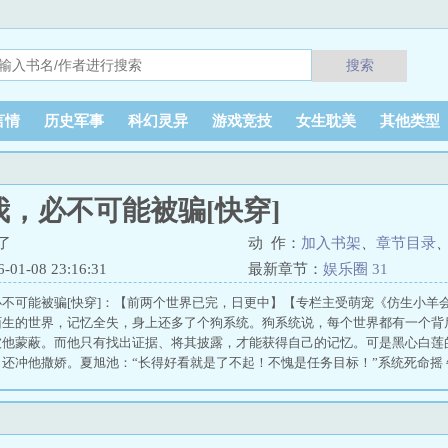
搜索
言情
历史军事
科幻灵异
游戏竞技
女生耽美
其他类型
，必不可能被骗[快穿]
了
动 作：
加入书架
、
章节目录
1-08 23:16:31
最新章节：
娱乐圈 31
不可能被骗[快穿]：【前两个世界已完，日更中】【专栏主受萌宠《仿生小羊
陌生的世界，记忆全失，身上还多了个狗系统。狗系统说，每个世界都有一个背
被他蒙蔽。而他只有找出证据、将其披露，才能获得自己的记忆。可是黑心白莲
还冲他撒娇。夏旭池：“长得好看就是了不起！不愧是任务目标！”系统死命摇 