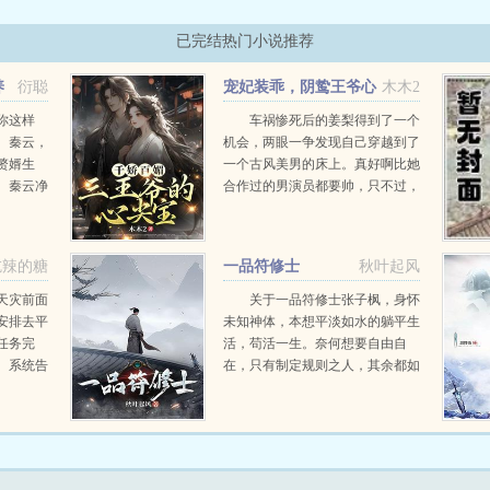
已完结热门小说推荐
养
衍聪
宠妃装乖，阴鸷王爷心
木木2
尖宠
你这样
车祸惨死后的姜梨得到了一个
。秦云，
机会，两眼一争发现自己穿越到了
赘婿生
一个古风美男的床上。真好啊比她
。秦云净
合作过的男演员都要帅，只不过，
的老典当
这阴狠邪肆的目光属实是让她软了
连接了另
腿。刚开始打算躺平生活的姜梨忽
此开始了
然发现，为什么周围的人都想要她
吃辣的糖
一品符修士
秋叶起风
的小命！？眼看...
天灾前面
关于一品符修士张子枫，身怀
安排去平
未知神体，本想平淡如水的躺平生
任务完
活，苟活一生。奈何想要自由自
。系统告
在，只有制定规则之人，其余都如
传送到绿
棋子。究竟如何才能大自在，只能
了，什么
一边苟一边走。符控天地，刀劈末
，她想好
日，龙肝凤胆来撸串。符文飞舞，
刀意缠绕，诺大的...