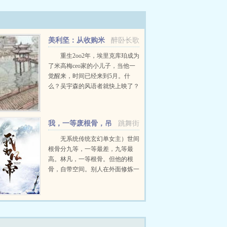
美利坚：从收购米
醉卧长歌
高梅开始
重生2oo2年，埃里克库珀成为
了米高梅ceo家的小儿子，当他一
觉醒来，时间已经来到5月。什
么？吴宇森的风语者就快上映了？
我的ceo老爸就快因此被开除了？
不行！必须阻止这一切，我要收购
米高梅。...
我，一等废根骨，吊
跳舞街
打各路天才！
无系统传统玄幻单女主）世间
根骨分九等，一等最差，九等最
高。林凡，一等根骨。但他的根
骨，自带空间。别人在外面修炼一
天，他可以在空间内修炼三十天。
某一日。林凡，你不过区区的一等
根骨，也有资格站到我的面前？南
宫婉儿望着这个曾...