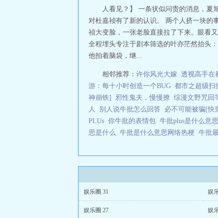
人看见？】 一条状似问责的消息，夏
对杜嘉祯有了新的认识。 两个人挤一块的
祯大变脸，一张老脸直接拉了下来。眼看又
全程埋头专注于剧本筛选的叶亦茫然抬头：“
他拍着脑袋，继...
相邻推荐：
许你风光大嫁
透视高手在
游：每十小时创造一个BUG
都市之超级扫
神崩铁]
邪性鬼夫，慢慢撩
综漫文野咒回等
人
别人说牛批怎么回答
必不可能被骗[
PLUs
你牛批的表情包
牛批plus是什么意
思是什么
牛批是什么意思网络热梗
牛批
娱乐圈 31
娱乐
娱乐圈 27
娱乐